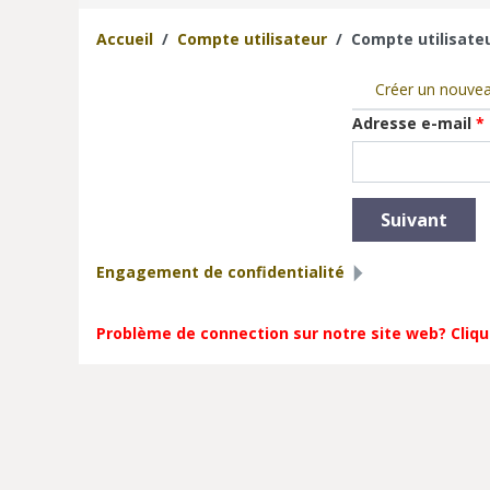
Accueil
Compte utilisateur
Compte utilisate
Vous êtes ici
Onglets prin
Créer un nouve
Adresse e-mail
*
Afficher
Engagement de confidentialité
Problème de connection sur notre site web? Cliqu