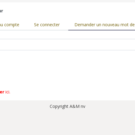
ur
cipaux
au compte
Se connecter
Demander un nouveau mot de
er
ici
.
Copyright A&M nv